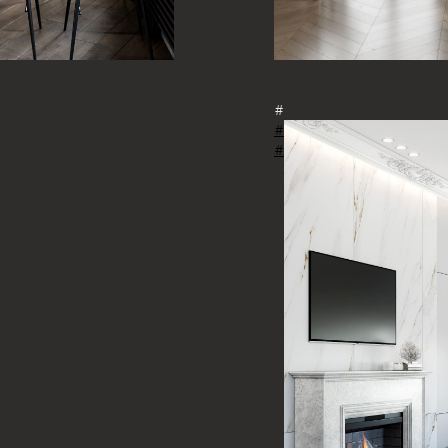
#
#
#